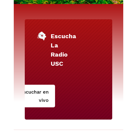
Escucha
La
Radio
USC
Escuchar en
vivo