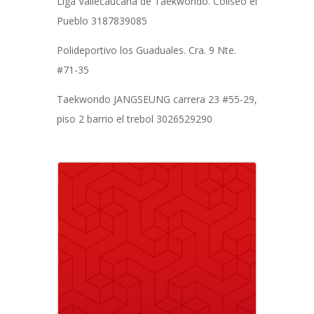
Liga Vallecaucana de Taekwondo. Coliseo el
Pueblo 3187839085
Polideportivo los Guaduales. Cra. 9 Nte.
#71-35
Taekwondo JANGSEUNG carrera 23 #55-29,
piso 2 barrio el trebol 3026529290