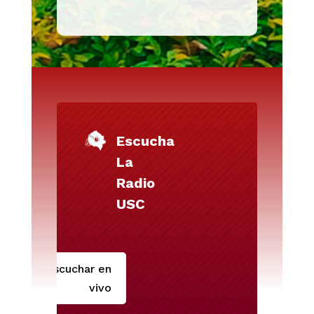
Escucha
La
Radio
USC
Escuchar en
vivo