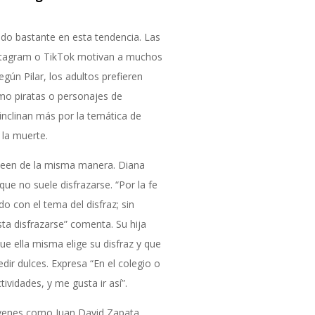
uido bastante en esta tendencia. Las
Instagram o TikTok motivan a muchos
egún Pilar, los adultos prefieren
mo piratas o personajes de
 inclinan más por la temática de
la muerte.
ween de la misma manera. Diana
que no suele disfrazarse. “Por la fe
 con el tema del disfraz; sin
sta disfrazarse” comenta. Su hija
e ella misma elige su disfraz y que
dir dulces. Expresa “En el colegio o
ividades, y me gusta ir así”.
óvenes como Juan David Zapata,