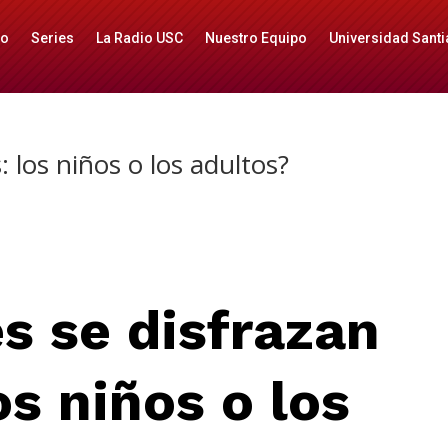
io
Series
La Radio USC
Nuestro Equipo
Universidad Santi
 los niños o los adultos?
s se disfrazan
os n
iños o los