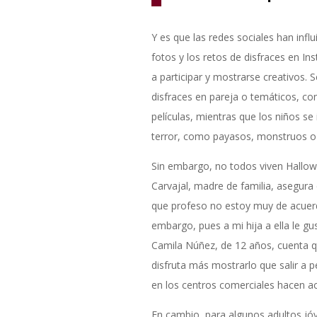
Y es que las redes sociales han infl
fotos y los retos de disfraces en 
a participar y mostrarse creativos. S
disfraces en pareja o temáticos, co
películas, mientras que los niños se
terror, como payasos, monstruos o 
Sin embargo, no todos viven Hallo
Carvajal, madre de familia, asegura 
que profeso no estoy muy de acuerdo
embargo, pues a mi hija a ella le gu
Camila Núñez, de 12 años, cuenta qu
disfruta más mostrarlo que salir a pe
en los centros comerciales hacen act
En cambio, para algunos adultos j