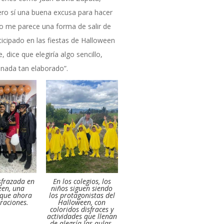
ero sí una buena excusa para hacer
ero me parece una forma de salir de
ticipado en las fiestas de Halloween
e, dice que elegiría algo sencillo,
nada tan elaborado”.
sfrazada en
En los colegios, los
een, una
niños siguen siendo
 que ahora
los protagonistas del
raciones.
Halloween, con
coloridos disfraces y
actividades que llenan
de alegría las aulas.