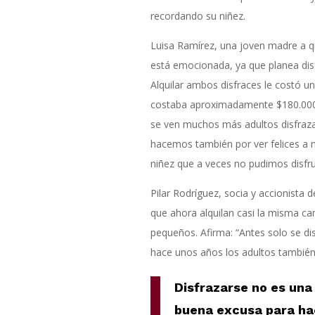
recordando su niñez.
Luisa Ramírez, una joven madre a qu
está emocionada, ya que planea disf
Alquilar ambos disfraces le costó u
costaba aproximadamente $180.000, 
se ven muchos más adultos disfraza
hacemos también por ver felices a n
niñez que a veces no pudimos disfru
Pilar Rodríguez, socia y accionista 
que ahora alquilan casi la misma ca
pequeños. Afirma: “Antes solo se di
hace unos años los adultos también
D
isfrazarse no es una
buena excusa para hac