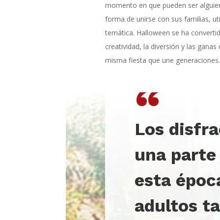
momento en que pueden ser alguien 
forma de unirse con sus familias, ut
temática. Halloween se ha converti
creatividad, la diversión y las gana
misma fiesta que une generaciones.
“
L
os disfr
una parte
esta época
adultos t