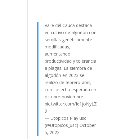
Valle del Cauca destaca
en cultivo de algodón con
semillas genéticamente
modificadas,
aumentando
productividad y tolerancia
a plagas. La siembra de
algodón en 2023 se
realizó de febrero-abril,
con cosecha esperada en
octubre-noviembre.
pic.twitter.com/Ie1joNyLZ
9
— Utopicos Play usc
(@Utopicos_usc)
October
5, 2023