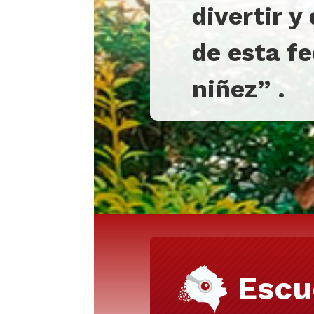
divertir y
de esta f
niñez
”
.
Escu