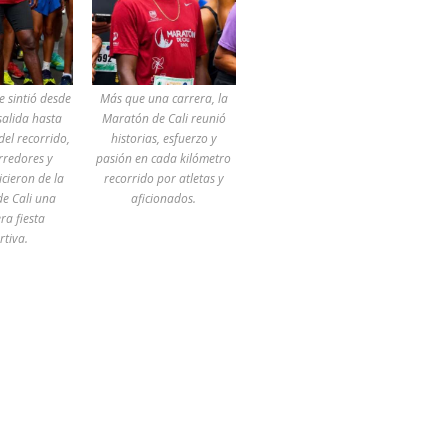
e sintió desde
Más que una carrera, la
 salida hasta
Maratón de Cali reunió
del recorrido,
historias, esfuerzo y
rredores y
pasión en cada kilómetro
icieron de la
recorrido por atletas y
e Cali una
aficionados.
ra fiesta
rtiva.