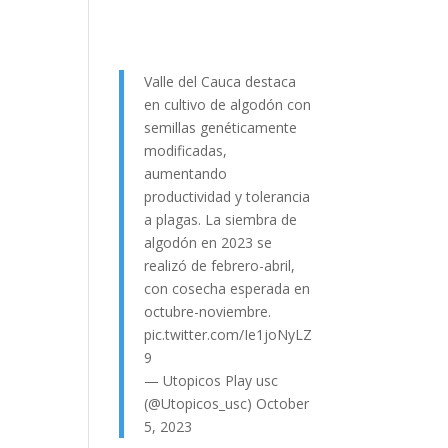
Valle del Cauca destaca
en cultivo de algodón con
semillas genéticamente
modificadas,
aumentando
productividad y tolerancia
a plagas. La siembra de
algodón en 2023 se
realizó de febrero-abril,
con cosecha esperada en
octubre-noviembre.
pic.twitter.com/Ie1joNyLZ
9
— Utopicos Play usc
(@Utopicos_usc)
October
5, 2023