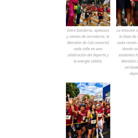
Entre banderas, aplausos
La emoción s
y cientos de corredores, la
la línea de
Maratón de Cali convirtió
cada rincón 
cada calle en una
donde co
celebración del deporte y
asistentes h
la energía caleña.
Maratón d
verdade
depo