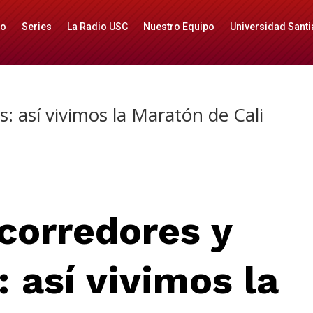
io
Series
La Radio USC
Nuestro Equipo
Universidad Santi
: así vivimos la Maratón de Cali
corredores y
 así vivimos la