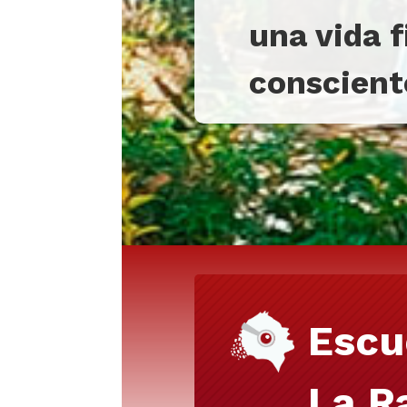
una vida 
consciente
Escu
La R