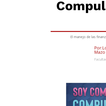
Compuls
El manejo de las finan
Por:L
Mazo
Faculta