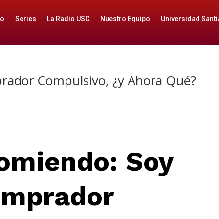
io
Series
La Radio USC
Nuestro Equipo
Universidad Santi
rador Compulsivo, ¿y Ahora Qué?
om
iendo:
Soy
mprador