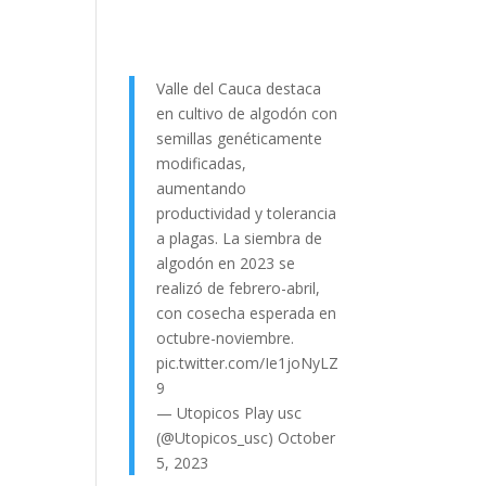
Valle del Cauca destaca
en cultivo de algodón con
semillas genéticamente
modificadas,
aumentando
productividad y tolerancia
a plagas. La siembra de
algodón en 2023 se
realizó de febrero-abril,
con cosecha esperada en
octubre-noviembre.
pic.twitter.com/Ie1joNyLZ
9
— Utopicos Play usc
(@Utopicos_usc)
October
5, 2023