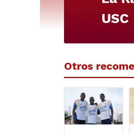
USC
Otros recom