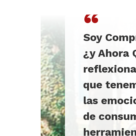
“
Soy Compr
¿y Ahora 
reflexiona
que tenem
las emoci
de consum
herramien