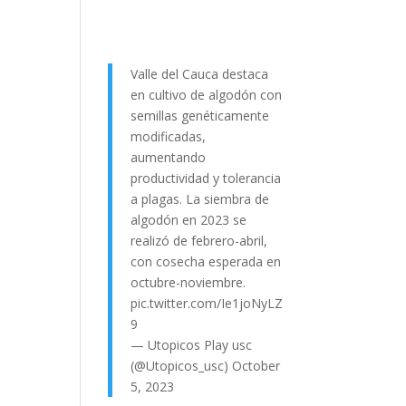
Valle del Cauca destaca
en cultivo de algodón con
semillas genéticamente
modificadas,
aumentando
productividad y tolerancia
a plagas. La siembra de
algodón en 2023 se
realizó de febrero-abril,
con cosecha esperada en
octubre-noviembre.
pic.twitter.com/Ie1joNyLZ
9
— Utopicos Play usc
(@Utopicos_usc)
October
5, 2023