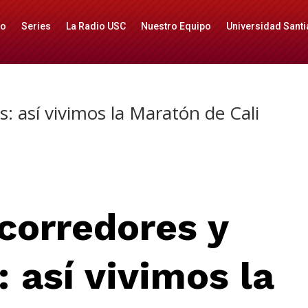
io
Series
La Radio USC
Nuestro Equipo
Universidad Santi
: así vivimos la Maratón de Cali
corredores y
 así vivimos la