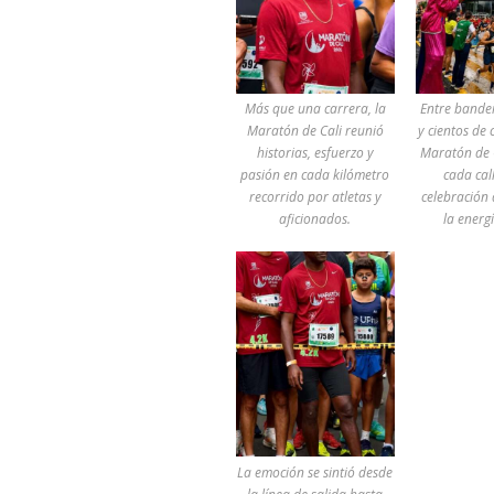
Más que una carrera, la
Entre bande
Maratón de Cali reunió
y cientos de 
historias, esfuerzo y
Maratón de C
pasión en cada kilómetro
cada cal
recorrido por atletas y
celebración 
aficionados.
la energ
La emoción se sintió desde