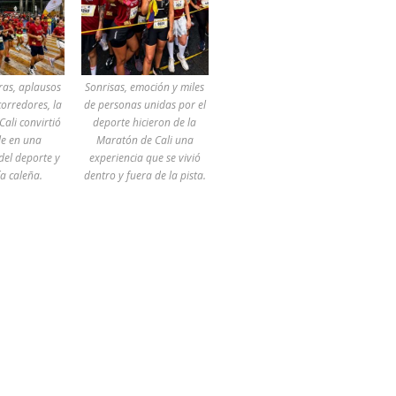
ras, aplausos
Sonrisas, emoción y miles
corredores, la
de personas unidas por el
ali convirtió
deporte hicieron de la
le en una
Maratón de Cali una
del deporte y
experiencia que se vivió
ía caleña.
dentro y fuera de la pista.