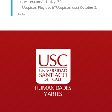
pic.twitter.com/Ie1joNyLZ9
— Utopicos Play usc (@Utopicos_usc)
October 5,
2023