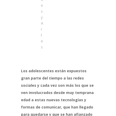
e
s
y
A
r
t
e
s
Los adolescentes están expuestos
gran parte del tiempo a las redes
sociales y cada vez son más los que se
ven involucrados desde muy temprana
edad a estas nuevas tecnologías y
formas de comunicar, que han llegado
para quedarse y que se han afianzado