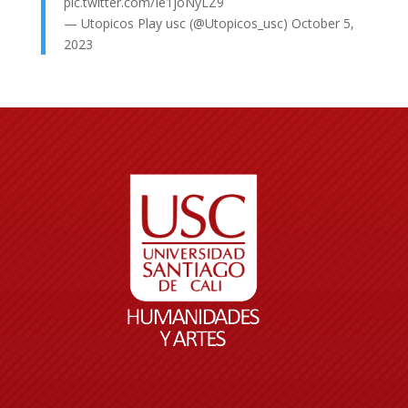
pic.twitter.com/Ie1joNyLZ9
— Utopicos Play usc (@Utopicos_usc)
October 5,
2023