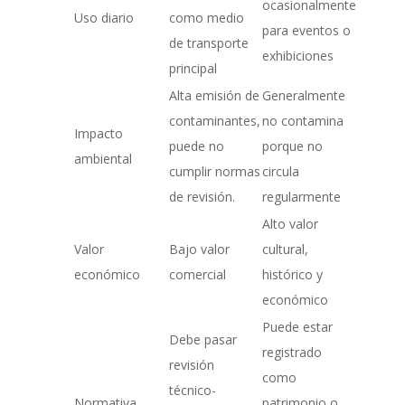
ocasionalmente
Uso diario
como medio
para eventos o
de transporte
exhibiciones
principal
Alta emisión de
Generalmente
contaminantes,
no contamina
Impacto
puede no
porque no
ambiental
cumplir normas
circula
de revisión.
regularmente
Alto valor
Valor
Bajo valor
cultural,
económico
comercial
histórico y
económico
Puede estar
Debe pasar
registrado
revisión
como
técnico-
Normativa
patrimonio o