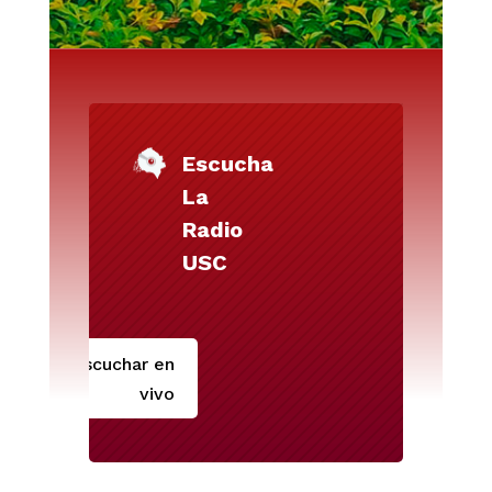
Escucha
La
Radio
USC
Escuchar en
vivo