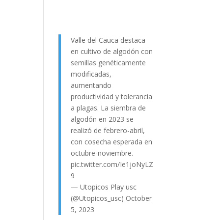
Valle del Cauca destaca
en cultivo de algodón con
semillas genéticamente
modificadas,
aumentando
productividad y tolerancia
a plagas. La siembra de
algodón en 2023 se
realizó de febrero-abril,
con cosecha esperada en
octubre-noviembre.
pic.twitter.com/Ie1joNyLZ
9
— Utopicos Play usc
(@Utopicos_usc)
October
5, 2023