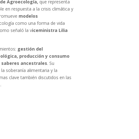
a de Agroecología,
que representa
le en respuesta a la crisis climática y
 promueve
modelos
ecología como una forma de vida
 como señaló la v
iceministra Lilia
amientos:
gestión del
cológica, producción y consumo
e saberes ancestrales
. Su
a soberanía alimentaria y la
emas clave también discutidos en las
.