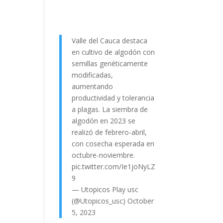
Valle del Cauca destaca
en cultivo de algodón con
semillas genéticamente
modificadas,
aumentando
productividad y tolerancia
a plagas. La siembra de
algodón en 2023 se
realizó de febrero-abril,
con cosecha esperada en
octubre-noviembre.
pic.twitter.com/Ie1joNyLZ
9
— Utopicos Play usc
(@Utopicos_usc)
October
5, 2023