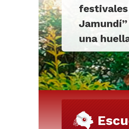
festivale
Jamundí” 
una huella
Escu