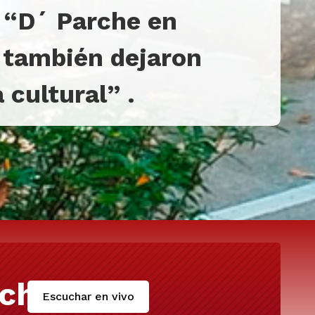
s “D´ Parche en
también dejaron
 cultural
”
.
cha
Escuchar en vivo