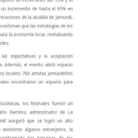
ó un incremento de hasta el 65% en
nicaciones de la alcaldía de Jamundí,
 confirman que las estrategias de los
para la economía local, revitalizando
iles.
las expectativas y la aceptación
a. Además, el evento abrió espacio
ntos locales; 700 artistas jamundeños
tivales encontraron un espacio para
scotecas, los festivales fueron un
taño Ramírez, administrador de La
ndí aseguró que se logró un alto
 asistieron algunos extranjeros, la
 conformada por personas de los