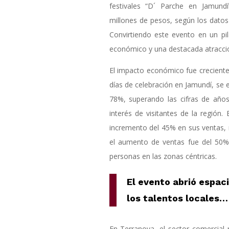
festivales “D´ Parche en Jamun
millones de pesos, según los datos 
Convirtiendo este evento en un pi
económico y una destacada atracció
El impacto económico fue creciente 
días de celebración en Jamundí, se 
78%, superando las cifras de año
interés de visitantes de la región.
incremento del 45% en sus ventas, 
el aumento de ventas fue del 50%,
personas en las zonas céntricas.
E
l evento abrió espaci
los talentos locales
…
En Terranova, el sector comercial