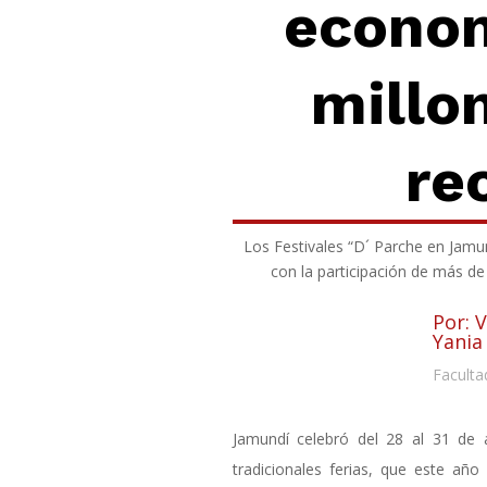
econom
millo
re
Los Festivales “D´ Parche en Jamun
con la participación de más de
Por: 
Yania
Faculta
Jamundí celebró del 28 al 31 de
tradicionales ferias, que este añ