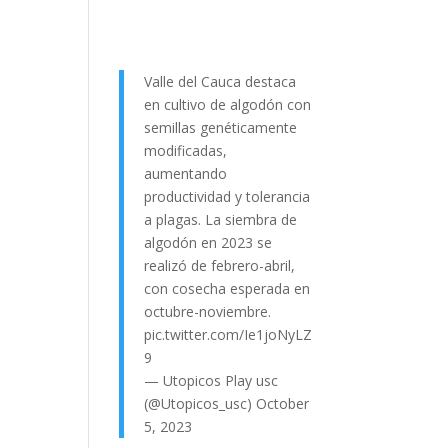
Valle del Cauca destaca
en cultivo de algodón con
semillas genéticamente
modificadas,
aumentando
productividad y tolerancia
a plagas. La siembra de
algodón en 2023 se
realizó de febrero-abril,
con cosecha esperada en
octubre-noviembre.
pic.twitter.com/Ie1joNyLZ
9
— Utopicos Play usc
(@Utopicos_usc)
October
5, 2023