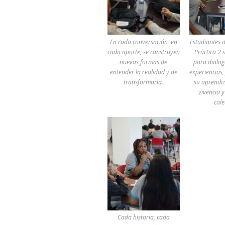
En cada conversación, en
Estudiantes d
cada aporte, se construyen
Práctica 2 
nuevas formas de
para dialog
entender la realidad y de
experiencias,
transformarla.
su aprendiz
vivencia y
cole
Cada historia, cada