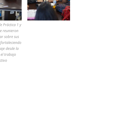
e Práctica 1 y
se reunieron
ar sobre sus
 fortaleciendo
aje desde la
 el trabajo
ctivo