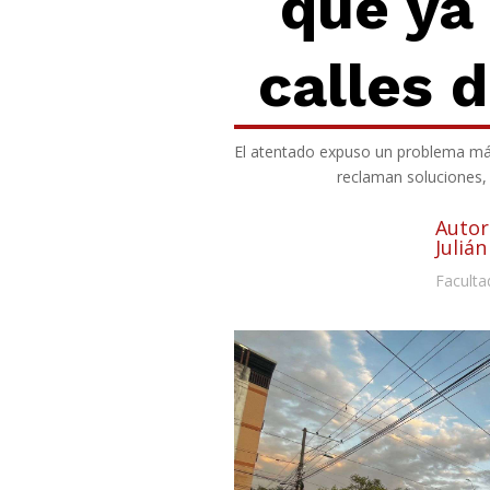
que ya 
calles
d
El atentado
expuso
un problema más 
reclaman soluciones, l
Autor
Julián
Faculta