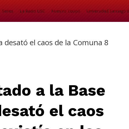
Series
La Radio USC
Nuestro Equipo
Universidad Santiago d
ea desató el caos de la Comuna 8
ntado
a la Base
desató el caos