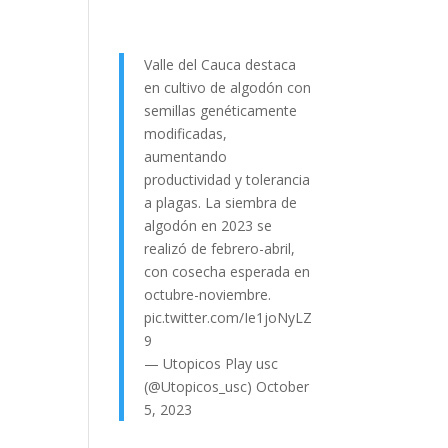
Valle del Cauca destaca
en cultivo de algodón con
semillas genéticamente
modificadas,
aumentando
productividad y tolerancia
a plagas. La siembra de
algodón en 2023 se
realizó de febrero-abril,
con cosecha esperada en
octubre-noviembre.
pic.twitter.com/Ie1joNyLZ
9
— Utopicos Play usc
(@Utopicos_usc)
October
5, 2023