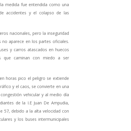
, la medida fue entendida como una
 de accidentes y el colapso de las
ieros nacionales, pero la inseguridad
 no aparece en los partes oficiales.
buses y carros atascados en huecos
es que caminan con miedo a ser
: en horas pico el peligro se extiende
tráfico y el caos, se convierte en una
a congestión vehicular y al medio día
udiantes de la I.E Juan De Ampudia,
le 57, debido a la alta velocidad con
iculares y los buses intermunicipales