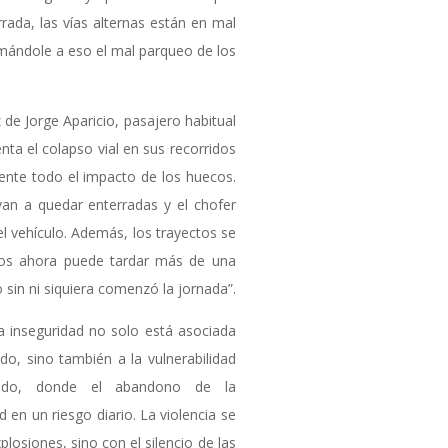
rrada, las vías alternas están en mal
mándole a eso el mal parqueo de los
de Jorge Aparicio, pasajero habitual
nta el colapso vial en sus recorridos
iente todo el impacto de los huecos.
van a quedar enterradas y el chofer
l vehículo. Además, los trayectos se
utos ahora puede tardar más de una
 sin ni siquiera comenzó la jornada”.
a inseguridad no solo está asociada
o, sino también a la vulnerabilidad
sado, donde el abandono de la
d en un riesgo diario. La violencia se
losiones, sino con el silencio de las