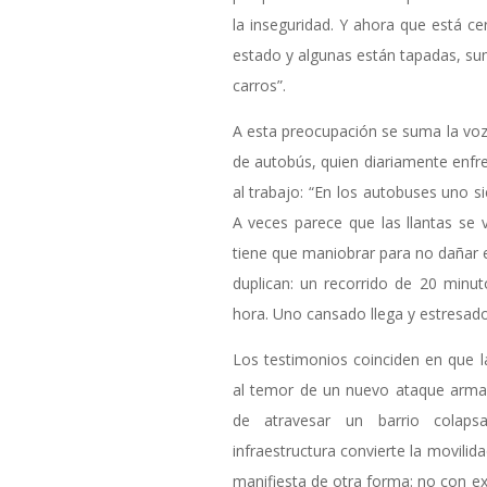
la inseguridad. Y ahora que está ce
estado y algunas están tapadas, su
carros”.
A esta preocupación se suma la voz 
de autobús, quien diariamente enfre
al trabajo: “En los autobuses uno s
A veces parece que las llantas se 
tiene que maniobrar para no dañar e
duplican: un recorrido de 20 min
hora. Uno cansado llega y estresado
Los testimonios coinciden en que l
al temor de un nuevo ataque armad
de atravesar un barrio colap
infraestructura convierte la movilida
manifiesta de otra forma: no con exp