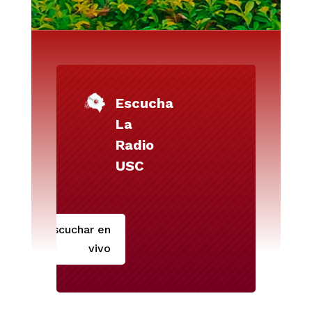
Escucha
La
Radio
USC
Escuchar en
vivo