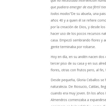
que no necesitaba intervención human
que pudiera emerger de esa fértil tie
todos modos”
De su abuela, una pais
años 40 y a quien él se refiere com
por la creación de Dios, y desde los
hacer uso de los pocos recursos nat
casa. Empezó sembrando flores y ar
gente terminaba por robarse.
Hoy en día, en su andén nacen dos 
tercer piso de su casa y en sus alre
flores, otras con frutos pero, al fin,
Desde pequeña, Gloria Ceballos se 
naturaleza. De Riosucio, Caldas, lleg
cuando era muy joven. En los años 8
Almendros comenzaba a expandirse, 