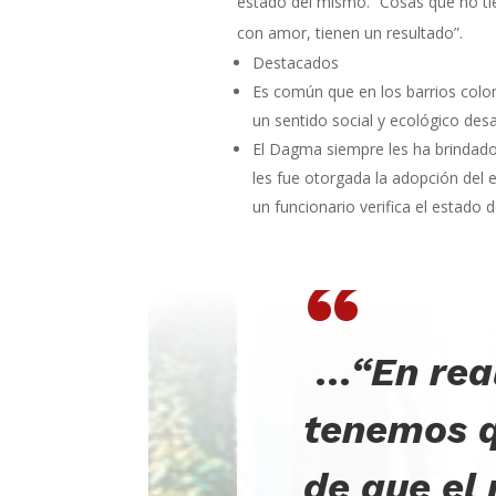
estado del mismo. “Cosas que no ti
con amor, tienen un resultado”.
Destacados
Es común que en los barrios colo
un sentido social y ecológico desa
El Dagma siempre les ha brindado
les fue otorgada la adopción del 
un funcionario verifica el estado 
“
…
“En rea
tenemos q
de que e