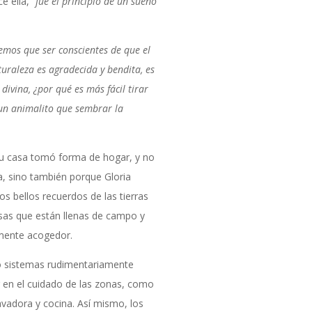
ce ella,
“fue el principio de un sueño
nemos que ser conscientes de que el
uraleza es agradecida y bendita, es
ivina, ¿por qué es más fácil tirar
 un animalito que sembrar la
 su casa tomó forma de hogar, y no
a, sino también porque Gloria
s bellos recuerdos de las tierras
sas que están llenas de campo y
amente acogedor.
o sistemas rudimentariamente
 en el cuidado de las zonas, como
lavadora y cocina. Así mismo, los