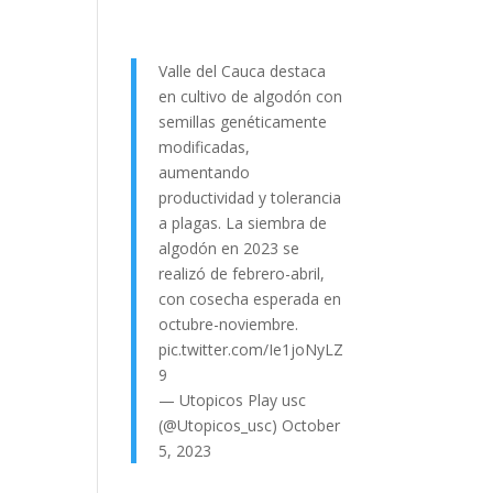
Valle del Cauca destaca
en cultivo de algodón con
semillas genéticamente
modificadas,
aumentando
productividad y tolerancia
a plagas. La siembra de
algodón en 2023 se
realizó de febrero-abril,
con cosecha esperada en
octubre-noviembre.
pic.twitter.com/Ie1joNyLZ
9
— Utopicos Play usc
(@Utopicos_usc)
October
5, 2023