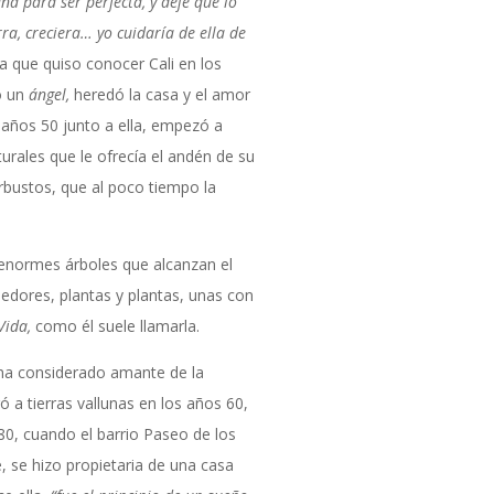
a para ser perfecta, y dejé que lo
rra, creciera… yo cuidaría de ella de
a que quiso conocer Cali en los
o un
ángel,
heredó la casa y el amor
 años 50 junto a ella, empezó a
urales que le ofrecía el andén de su
bustos, que al poco tiempo la
enormes árboles que alcanzan el
dedores, plantas y plantas, unas con
Vida,
como él suele llamarla.
ha considerado amante de la
ó a tierras vallunas en los años 60,
0, cuando el barrio Paseo de los
se hizo propietaria de una casa