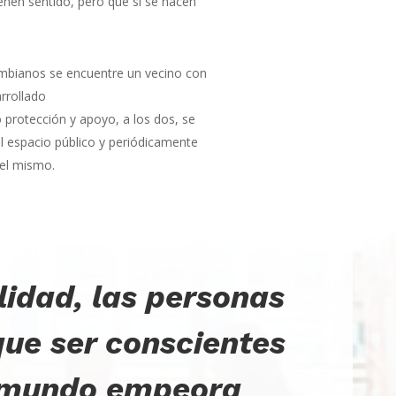
enen sentido, pero que si se hacen
mbianos se encuentre un vecino con
rrollado
 protección y apoyo, a los dos, se
el espacio público y periódicamente
del mismo.
lidad, las personas
ue ser conscientes
l mundo empeora