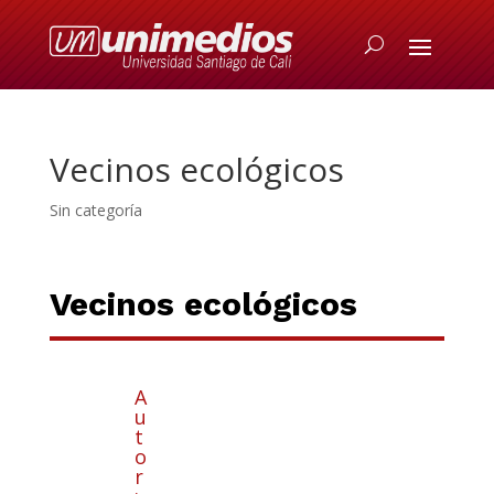
Vecinos ecológicos
Sin categoría
Vecinos ecológicos
A
u
t
o
r