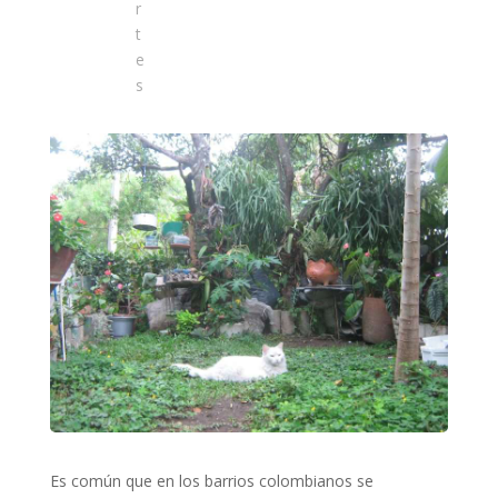
r
t
e
s
Es común que en los barrios colombianos se