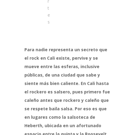
r
t
e
s
Para nadie representa un secreto que
el rock en Cali existe, pervive y se
mueve entre las esferas, inclusive
públicas, de una ciudad que sabe y
siente más bien caliente. En Cali hasta
el rockero es salsero, pues primero fue
caleño antes que rockero y caleño que
se respete baila salsa. Por eso es que
en lugares como la salsoteca de
Heberth, ubicada en un afortunado
espacio entre la quinta y la Roosevelt,