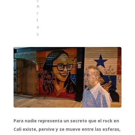
A
r
t
e
s
Para nadie representa un secreto que el rock en
Cali existe, pervive y se mueve entre las esferas,