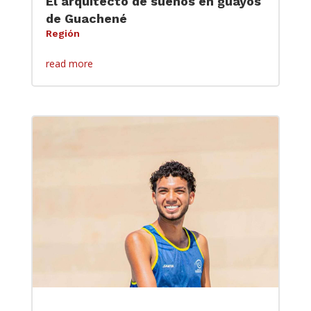
El arquitecto de sueños en guayos
de Guachené
Región
read more