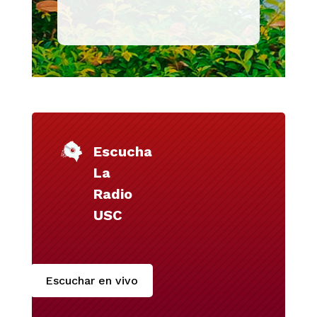
Escucha
La
Radio
USC
Escuchar en vivo