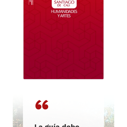
“
La guía debe