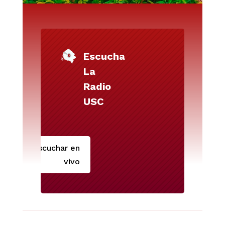
Escucha
La
Radio
USC
Escuchar en
vivo