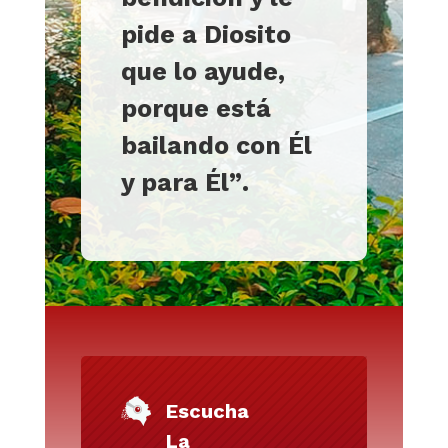
pide a Diosito
que lo ayude,
porque está
bailando con Él
y para Él
”
.
Escucha
La