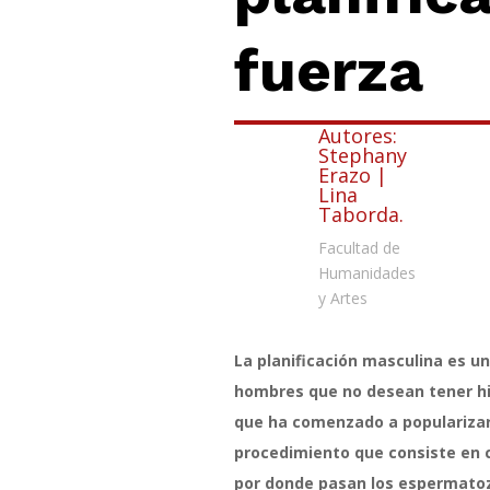
fuerza
Autores:
Stephany
Erazo |
Lina
Taborda.
Facultad de
Humanidades
y Artes
La planificación masculina es u
hombres que no desean tener hi
que ha comenzado a popularizar
procedimiento que consiste en c
por donde pasan los espermatoz