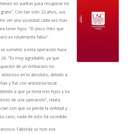
ienen en vueltas para recuperar mi
gratis”. Con tan solo 22 años, sus
cho ver una sociedad cada vez más
 tener hijos. “El único mito que
pero es totalmente falso”.
 se sometió a esta operación hace
 26. “Es muy agradable, ya que
cupación de un embarazo no
 doloroso en lo absoluto, debido a
ñas y fue con anestesia local.
ebido a que ya tenía tres hijos y no
lores de una operación”, relata.
an son que se pierde la virilidad y
n su caso, nada de esto ha sucedido.
rancisco Taborda se hizo ese