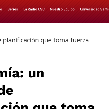
io
Series
La Radio USC
Nuestro Equipo
Universidad Santi
 planificación que toma fuerza
mía: un
de
ación que toma