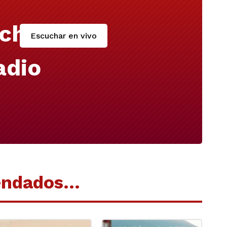
cha
Escuchar en vivo
adio
endados…