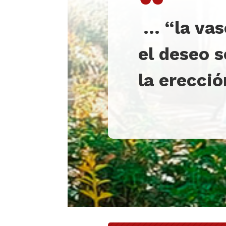
“
…
“la vas
el deseo s
la erecció