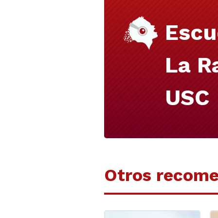
Escu
La R
USC
Otros recom