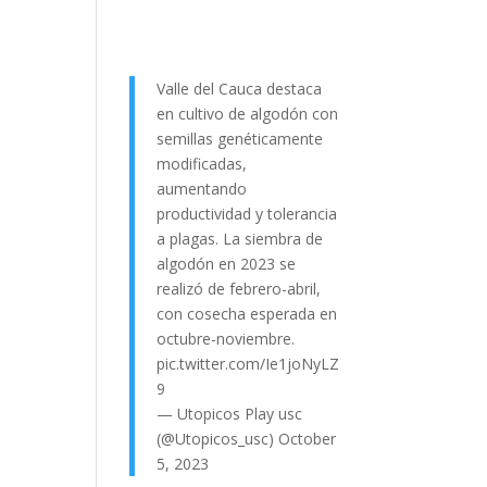
Valle del Cauca destaca
en cultivo de algodón con
semillas genéticamente
modificadas,
aumentando
productividad y tolerancia
a plagas. La siembra de
algodón en 2023 se
realizó de febrero-abril,
con cosecha esperada en
octubre-noviembre.
pic.twitter.com/Ie1joNyLZ
9
— Utopicos Play usc
(@Utopicos_usc)
October
5, 2023