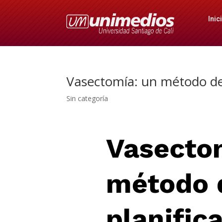
Inic
Vasectomía: un método de
Sin categoría
Vasecto
método 
planific