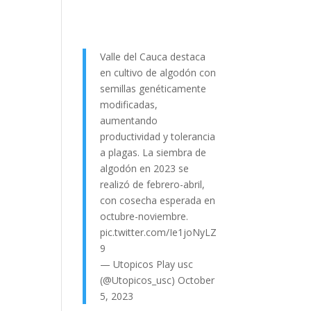
Valle del Cauca destaca
en cultivo de algodón con
semillas genéticamente
modificadas,
aumentando
productividad y tolerancia
a plagas. La siembra de
algodón en 2023 se
realizó de febrero-abril,
con cosecha esperada en
octubre-noviembre.
pic.twitter.com/Ie1joNyLZ
9
— Utopicos Play usc
(@Utopicos_usc)
October
5, 2023