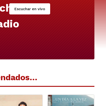
cha
Escuchar en vivo
adio
endados…