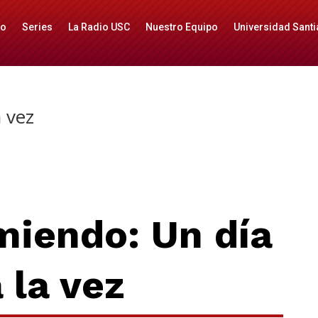
io
Series
La Radio USC
Nuestro Equipo
Universidad Santi
a vez
miendo:
Un día
 la vez