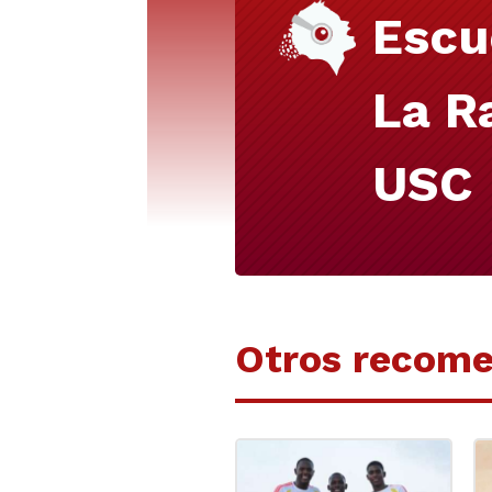
Escu
La R
USC
Otros recom