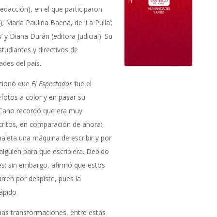
 redacción), en el que participaron
); María Paulina Baena, de ‘La Pulla’;
 y Diana Durán (editora Judicial). Su
udiantes y directivos de
des del país.
ncionó que
El Espectador
fue el
efotos a color y en pasar su
. Cano recordó que era muy
critos, en comparación de ahora:
maleta una máquina de escribir y por
alguien para que escribiera. Debido
es; sin embargo, afirmó que estos
rren por despiste, pues la
ápido.
as transformaciones, entre estas