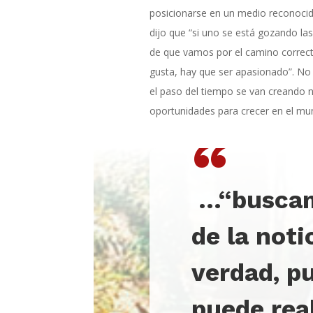
posicionarse en un medio reconocid
dijo que “si uno se está gozando las
de que vamos por el camino correcto
gusta, hay que ser apasionado”. No 
el paso del tiempo se van creando
oportunidades para crecer en el mun
“
…
“buscam
de la noti
verdad, p
puede rea