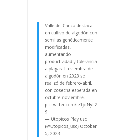
Valle del Cauca destaca
en cultivo de algodón con
semillas genéticamente
modificadas,
aumentando
productividad y tolerancia
a plagas. La siembra de
algodón en 2023 se
realizó de febrero-abril,
con cosecha esperada en
octubre-noviembre.
pic.twitter.com/Ie1joNyLZ
9
— Utopicos Play usc
(@Utopicos_usc)
October
5, 2023