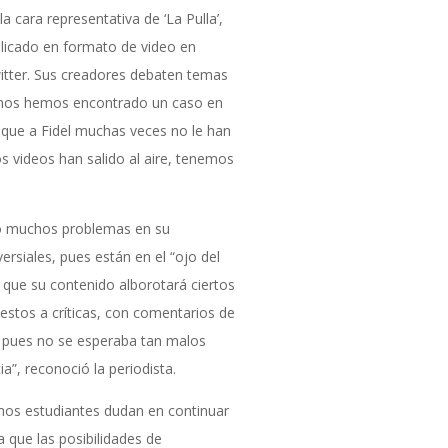
 cara representativa de ‘La Pulla’,
licado en formato de video en
itter. Sus creadores debaten temas
a nos hemos encontrado un caso en
nque a Fidel muchas veces no le han
s videos han salido al aire, tenemos
do muchos problemas en su
rsiales, pues están en el “ojo del
n que su contenido alborotará ciertos
estos a críticas, con comentarios de
lla pues no se esperaba tan malos
a”, reconoció la periodista.
chos estudiantes dudan en continuar
a que las posibilidades de