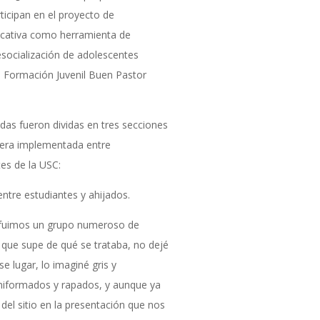
icipan en el proyecto de
icativa como herramienta de
esocialización de adolescentes
de Formación Juvenil Buen Pastor
adas fueron dividas en tres secciones
uera implementada entre
es de la USC:
entre estudiantes y ahijados.
or fuimos un grupo numeroso de
que supe de qué se trataba, no dejé
e lugar, lo imaginé gris y
niformados y rapados, y aunque ya
el sitio en la presentación que nos