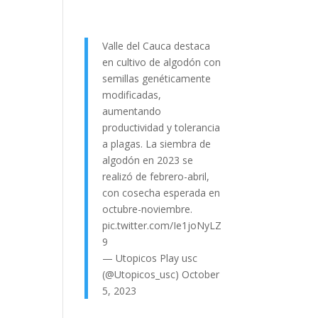
Valle del Cauca destaca
en cultivo de algodón con
semillas genéticamente
modificadas,
aumentando
productividad y tolerancia
a plagas. La siembra de
algodón en 2023 se
realizó de febrero-abril,
con cosecha esperada en
octubre-noviembre.
pic.twitter.com/Ie1joNyLZ
9
— Utopicos Play usc
(@Utopicos_usc)
October
5, 2023