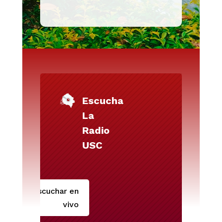
Escucha
La
Radio
USC
Escuchar en
vivo