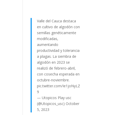
Valle del Cauca destaca
en cultivo de algodón con
semillas genéticamente
modificadas,
aumentando
productividad y tolerancia
a plagas. La siembra de
algodón en 2023 se
realizó de febrero-abril,
con cosecha esperada en
octubre-noviembre.
pic.twitter.com/Ie1joNyLZ
9
— Utopicos Play usc
(@Utopicos_usc)
October
5, 2023