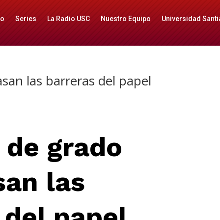
io
Series
La Radio USC
Nuestro Equipo
Universidad Santi
san las barreras del papel
 de grado
an las
 del papel