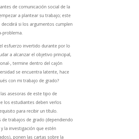
antes de comunicación social de la
empezar a plantear su trabajo; este
en decidirá si los argumentos cumplen
ta-problema.
l esfuerzo invertido durante por lo
r a alcanzar el objetivo principal,
ional-, termine dentro del cajón
versidad se encuentra latente, hace
pués con mi trabajo de grado?
las asesoras de este tipo de
ue los estudiantes deben verlos
uisito para recibir un título.
res de trabajos de grado (dependiendo
 la investigación que estén
dos), ponen las cartas sobre la