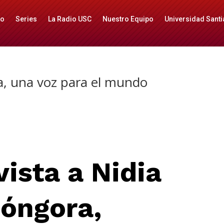
io
Series
La Radio USC
Nuestro Equipo
Universidad Santi
a, una voz para el mundo
vista a Nidia
óngora,