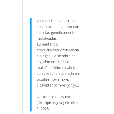
Valle del Cauca destaca
en cultivo de algodón con
semillas genéticamente
modificadas,
aumentando
productividad y tolerancia
a plagas. La siembra de
algodón en 2023 se
realizó de febrero-abril,
con cosecha esperada en
octubre-noviembre.
pic.twitter.com/Ie1joNyLZ
9
— Utopicos Play usc
(@Utopicos_usc)
October
5, 2023