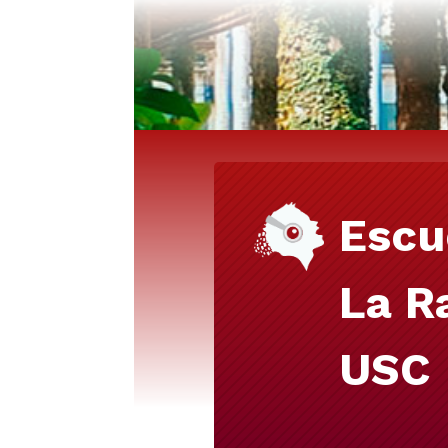
Escu
La R
USC