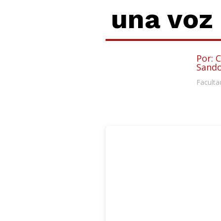
una voz
Por: 
Sando
Faculta