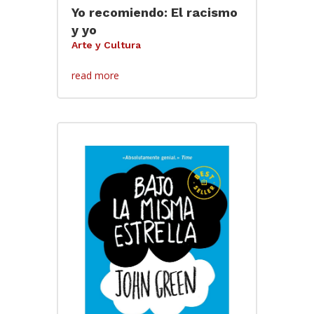
Yo recomiendo: El racismo
y yo
Arte y Cultura
read more