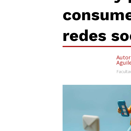
consume
redes so
Autor
Aguil
Faculta