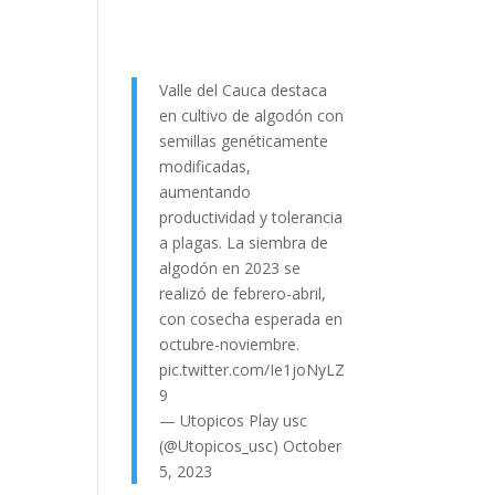
Valle del Cauca destaca
en cultivo de algodón con
semillas genéticamente
modificadas,
aumentando
productividad y tolerancia
a plagas. La siembra de
algodón en 2023 se
realizó de febrero-abril,
con cosecha esperada en
octubre-noviembre.
pic.twitter.com/Ie1joNyLZ
9
— Utopicos Play usc
(@Utopicos_usc)
October
5, 2023