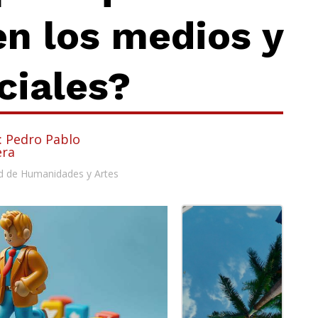
n los medios y
ciales?
: Pedro Pablo
era
d de Humanidades y Artes