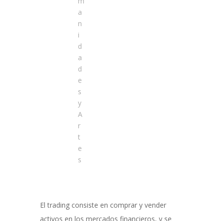
m
a
n
i
d
a
d
e
s
y
A
r
t
e
s
El trading consiste en comprar y vender
activos en los mercados financieros, y se