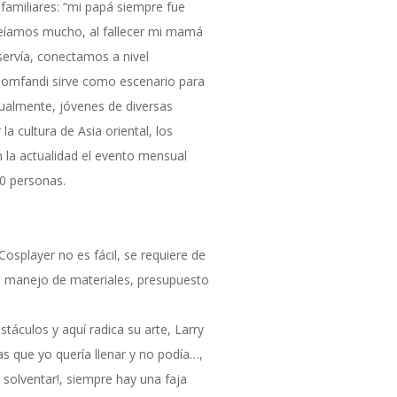
 familiares: “mi papá siempre fue
veíamos mucho, al fallecer mi mamá
servía, conectamos a nivel
l Comfandi sirve como escenario para
sualmente, jóvenes de diversas
la cultura de Asia oriental, los
n la actualidad el evento mensual
0 personas.
player no es fácil, se requiere de
n manejo de materiales, presupuesto
stáculos y aquí radica su arte, Larry
as que yo quería llenar y no podía…,
solventar!, siempre hay una faja