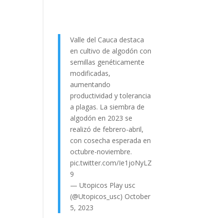
Valle del Cauca destaca
en cultivo de algodón con
semillas genéticamente
modificadas,
aumentando
productividad y tolerancia
a plagas. La siembra de
algodón en 2023 se
realizó de febrero-abril,
con cosecha esperada en
octubre-noviembre.
pic.twitter.com/Ie1joNyLZ
9
— Utopicos Play usc
(@Utopicos_usc)
October
5, 2023