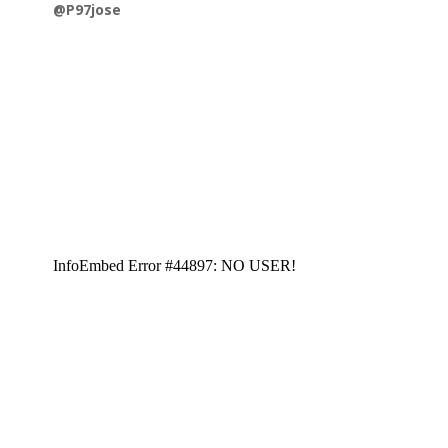
@P97jose