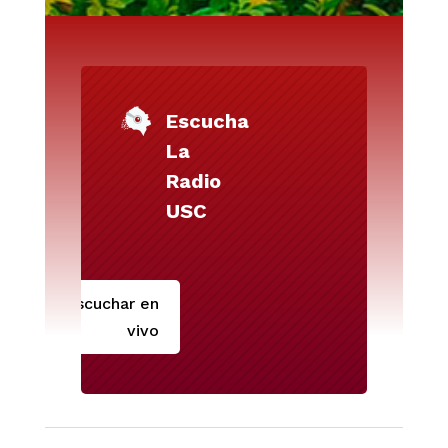
Escucha
La
Radio
USC
Escuchar en
vivo