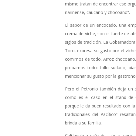
mismo tratan de encontrar ese orgul
nariñense, caucano y chocoano”.
El sabor de un encocado, una em
crema de viche, son el fuerte de a
siglos de tradición. La Gobernadora 
Toro, expresa su gusto por el vich
comimos de todo. Arroz chocoano,
probamos todo: tollo sudado, pi
mencionar su gusto por la gastrono
Pero el Petronio también deja un 
como es el caso en el stand de
porque le da buen resultado con la
tradicionales del Pacífico” resal
brinda a su familia.
Cali huele a caña de azúcar, pero 