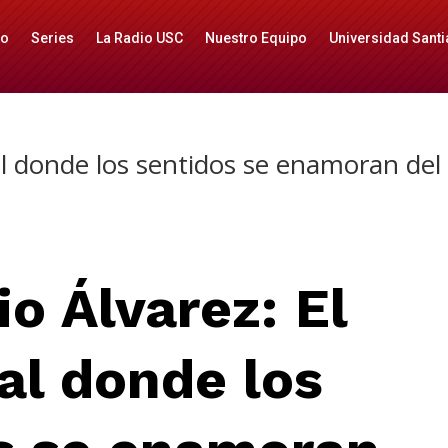
io
Series
La Radio USC
Nuestro Equipo
Universidad Santi
val donde los sentidos se enamoran del
io Álvarez: El
val donde los