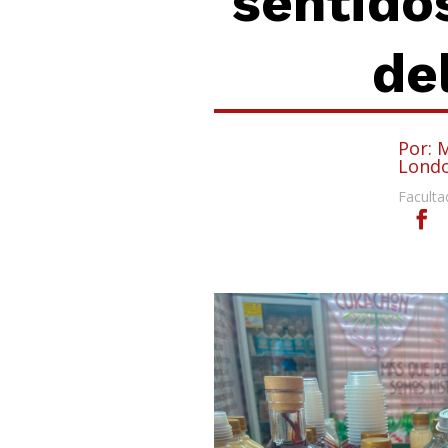
sentido
de
Por: 
Lond
Faculta