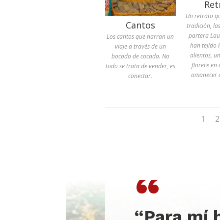
Ret
Un retrato q
Cantos
tradición, l
partera La
Los cantos que narran un
han tejido 
viaje a través de un
alientos, u
bocado de cocada. No
florece en
todo se trata de vender, es
amanecer d
conectar.
1
2
“
“Para mí 