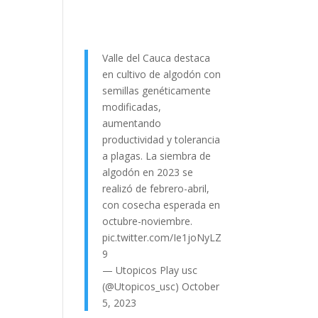
Valle del Cauca destaca
en cultivo de algodón con
semillas genéticamente
modificadas,
aumentando
productividad y tolerancia
a plagas. La siembra de
algodón en 2023 se
realizó de febrero-abril,
con cosecha esperada en
octubre-noviembre.
pic.twitter.com/Ie1joNyLZ
9
— Utopicos Play usc
(@Utopicos_usc)
October
5, 2023