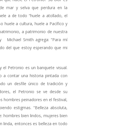
a de mar y selva que perdura en la
ele a de todo “huele a atollado, el
o huele a cultura, huele a Pacífico y
patrimonio, a patrimonio de nuestra
” y Michael Smith agrega: “Para mí
ado del que estoy esperando que mi
y el Petronio es un banquete visual.
o a contar una historia pintada con
endo un desfile único de tradición y
dores, el Petronio se ve desde su
os hombres peinadores en el festival,
piendo estigmas. “Belleza absoluta,
e: hombres bien lindos, mujeres bien
ien linda, entonces es belleza en todo