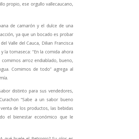
lo propio, ese orgullo vallecaucano,
pana de camarón y el dulce de una
tracción, ya que un bocado es probar
del Valle del Cauca, Dilian Francisca
e y la tomaseca: “En la comida ahora
 comimos arroz endiablado, bueno,
angua. Comimos de todo” agrega al
mía.
sabor distinto para sus vendedores,
 Curachon “Sabe a un sabor bueno
 venta de los productos, las bebidas
tando el bienestar económico que le
¿A qué huele el Petronio? Su olor es