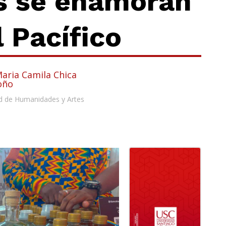
s se enamoran
l Pacífico
Maria Camila Chica
oño
d de Humanidades y Artes