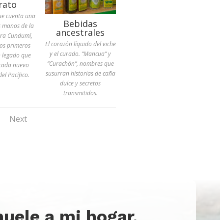
rato
ue cuenta una
Bebidas
as manos de la
ancestrales
ura Cundumí,
El corazón líquido del viche
los primeros
y el curado. “Mancua” y
n legado que
“Curachón”, nombres que
 cada nuevo
susurran historias de caña
el Pacífico.
dulce y secretos
transmitidos.
Next
huele a mi hogar,