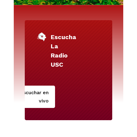
Escucha
La
Radio
USC
Escuchar en
vivo