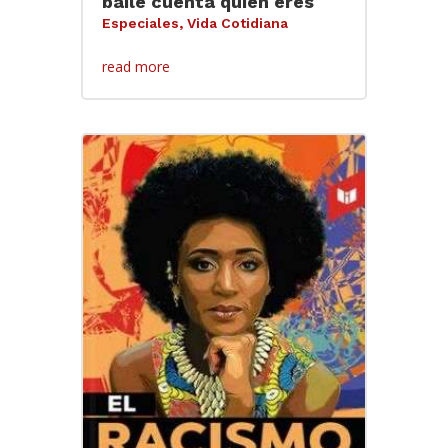
baile cuenta quién eres
Especiales
,
Vida Cotidiana
read more