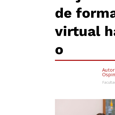
de form
virtual 
o
Autor
Ospin
Faculta