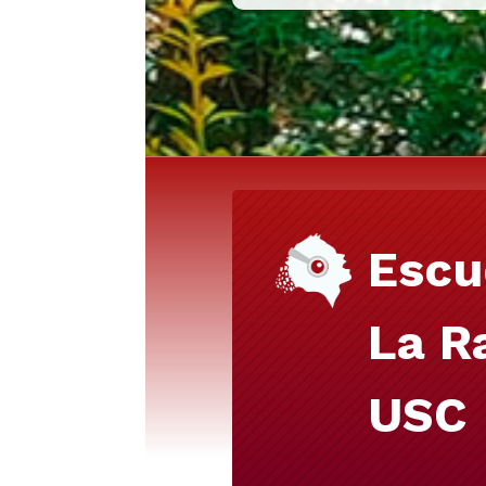
Escu
La R
USC