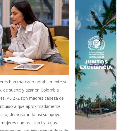
ujeres han marcado notablemente su
go, de suerte y azar en Colombia
res, 46.272 son madres cabeza de
tribuido a que aproximadamente
pleo, demostrando así su apoyo
s mujeres que realizan trabajos
amonedas, croupier (repartidora de