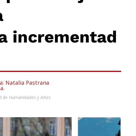
a
ha incrementad
a: Natalia Pastrana
a.
d de Humanidades y Artes