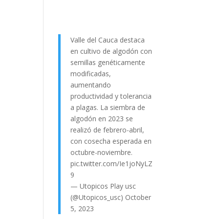
Valle del Cauca destaca
en cultivo de algodón con
semillas genéticamente
modificadas,
aumentando
productividad y tolerancia
a plagas. La siembra de
algodón en 2023 se
realizó de febrero-abril,
con cosecha esperada en
octubre-noviembre.
pic.twitter.com/Ie1joNyLZ
9
— Utopicos Play usc
(@Utopicos_usc)
October
5, 2023