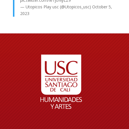
pic.twitter.com/Ie1joNyLZ9
— Utopicos Play usc (@Utopicos_usc)
October 5,
2023