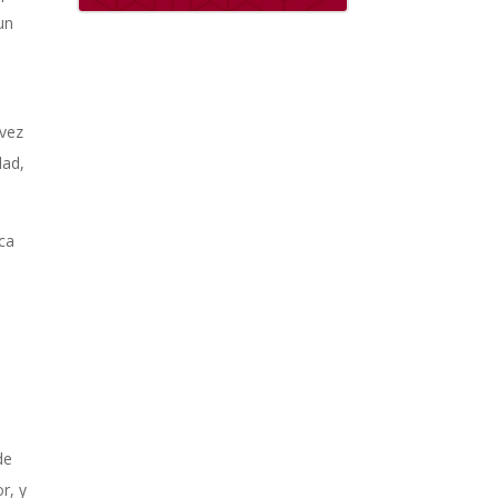
un
 vez
dad,
oca
de
r, y