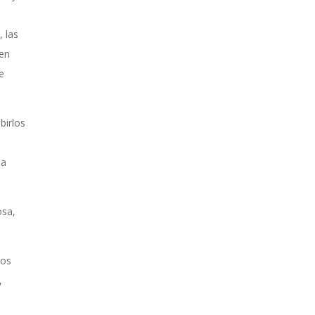
 las
 en
e
birlos
na
osa,
mos
,