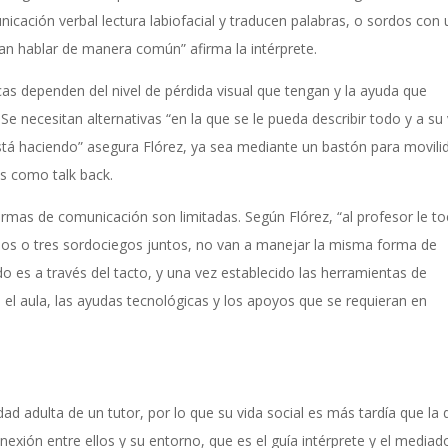
nicación verbal lectura labiofacial y traducen palabras, o sordos con 
ran hablar de manera común” afirma la intérprete.
cas dependen del nivel de pérdida visual que tengan y la ayuda que
Se necesitan alternativas “en la que se le pueda describir todo y a su
está haciendo” asegura Flórez, ya sea mediante un bastón para movili
os como talk back.
rmas de comunicación son limitadas. Según Flórez, “al profesor le t
dos o tres sordociegos juntos, no van a manejar la misma forma de
o es a través del tacto, y una vez establecido las herramientas de
 el aula, las ayudas tecnológicas y los apoyos que se requieran en
 adulta de un tutor, por lo que su vida social es más tardía que la 
nexión entre ellos y su entorno, que es el guía intérprete y el mediado