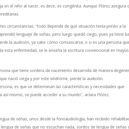
a en el niño al nacer, es decir, es congénita. Aunque Flórez asegura 
reditarias.
tes circunstancias, “todo depende de qué situación tenía previo a la
aprendió lenguaje de señas, pero luego quedó ciego, pues ya tiene b
 pierde la audición, ya sabe cómo comunicarse; o si es una persona qu
e da esta enfermedad, se le enseña la escritura convencional en mayús
sona que tiene sordera de nacimiento desarrolla de manera degener
o que nació ciega y por este síndrome, pierde la audición.
ersona, es que se determinan las características y necesidades que
da así mismo, se puede acceder a su mundo”, aclara Flórez.
engua de señas, unos desde la fonoaudiología, han recibido rehabilita
e lengua de señas que no escuchan nada, sordos de lengua de señas 