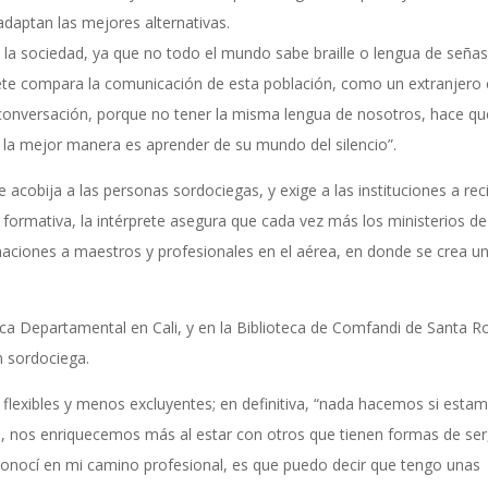
adaptan las mejores alternativas.
la sociedad, ya que no todo el mundo sabe braille o lengua de señas,
ete compara la comunicación de esta población, como un extranjero
onversación, porque no tener la misma lengua de nosotros, hace qu
 la mejor manera es aprender de su mundo del silencio”.
acobija a las personas sordociegas, y exige a las instituciones a reci
te formativa, la intérprete asegura que cada vez más los ministerios de
aciones a maestros y profesionales en el aérea, en donde se crea u
teca Departamental en Cali, y en la Biblioteca de Comfandi de Santa R
n sordociega.
exibles y menos excluyentes; en definitiva, “nada hacemos si esta
, nos enriquecemos más al estar con otros que tienen formas de ser
e conocí en mi camino profesional, es que puedo decir que tengo unas