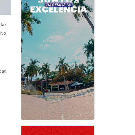
lar
.
No
dad,