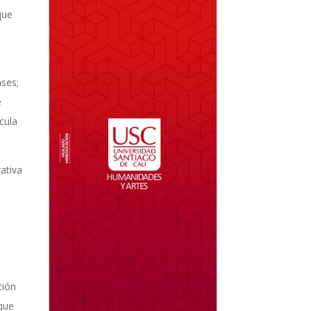
que
ases;
e
cula
ativa
ción
que