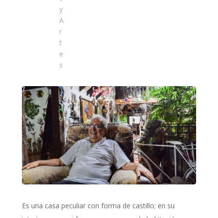
y
A
r
t
e
s
Es una casa peculiar con forma de castillo; en su