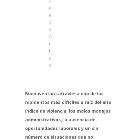
a
d
e
s
y
A
r
t
e
s
Buenaventura atraviesa uno de los
momentos más difíciles a raíz del alto
índice de violencia, los malos manejos
administrativos, la ausencia de
oportunidades laborales y un sin
número de situaciones que no