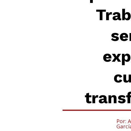
Trab
se
exp
cu
trans
Por: 
Garcí