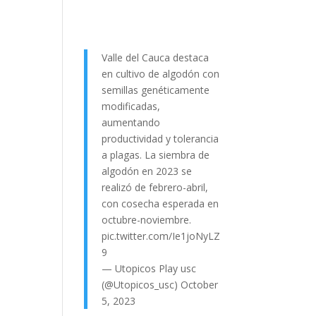
Valle del Cauca destaca
en cultivo de algodón con
semillas genéticamente
modificadas,
aumentando
productividad y tolerancia
a plagas. La siembra de
algodón en 2023 se
realizó de febrero-abril,
con cosecha esperada en
octubre-noviembre.
pic.twitter.com/Ie1joNyLZ
9
— Utopicos Play usc
(@Utopicos_usc)
October
5, 2023