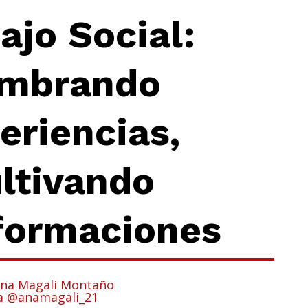
ajo Social:
mbrando
eriencias,
ltivando
formaciones
Ana Magali Montaño
a @anamagali_21