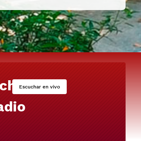
cha
Escuchar en vivo
adio