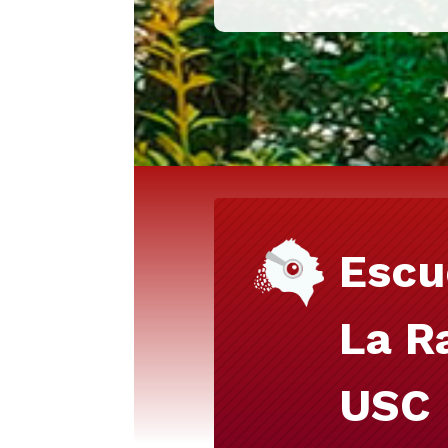
Escu
La R
USC