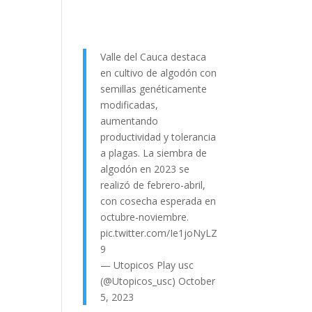
Valle del Cauca destaca
en cultivo de algodón con
semillas genéticamente
modificadas,
aumentando
productividad y tolerancia
a plagas. La siembra de
algodón en 2023 se
realizó de febrero-abril,
con cosecha esperada en
octubre-noviembre.
pic.twitter.com/Ie1joNyLZ
9
— Utopicos Play usc
(@Utopicos_usc)
October
5, 2023