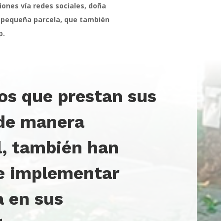
ones vía redes sociales, doña
u pequeña parcela, que también
p.
ios que prestan sus
 de manera
l, también han
e implementar
a en sus