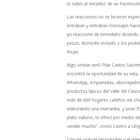
lo subió al ‘estados’ de su Facebook
Las reacciones no se hicieron esper
entraban y entraban mensajes hacie
yo reaccioné de inmediato diciendo
pesos, domicilio incluido y los pedi
Rojas.
Algo similar vivió Pilar Castro Sac
encontró la oportunidad de su vida,
WhatsApp, empanadas, aborrajados, 
productos típicos del Valle del Cauca
más de 600 hogares caleños vía chat
elaborando una marranita, y unas 
plato valluno, lo ofrecí por medio 
vender mucho”, contó Castro a Utóp
Con las nuevas tecnologías y el mie