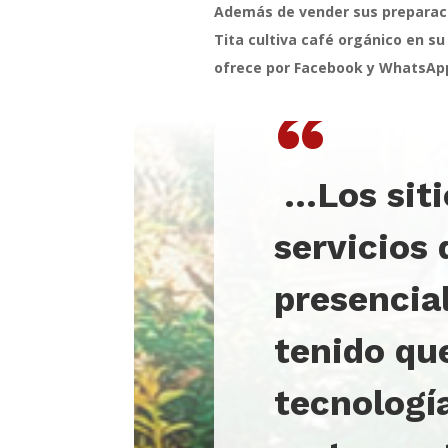
Además de vender sus preparaci
Tita cultiva café orgánico en s
ofrece por Facebook y WhatsAp
“
…L
os sit
servicios
presencia
tenido qu
tecnologí