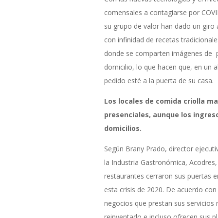
comensales a contagiarse por COVI
su grupo de valor han dado un giro
con infinidad de recetas tradicionale
donde se comparten imágenes de pla
domicilio, lo que hacen que, en un ab
pedido esté a la puerta de su casa.
Los locales de comida criolla m
presenciales, aunque los ingres
domicilios.
Según Brany Prado, director ejecut
la Industria Gastronómica, Acodres, 
restaurantes cerraron sus puertas e
esta crisis de 2020. De acuerdo con 
negocios que prestan sus servicios
reinventado e incluso ofrecen sus pla