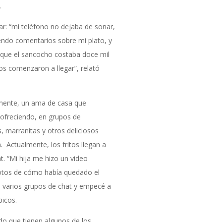
.
ar: “mi teléfono no dejaba de sonar,
ndo comentarios sobre mi plato, y
 que el sancocho costaba doce mil
dos comenzaron a llegar”, relató
remente, un ama de casa que
 ofreciendo, en grupos de
marranitas y otros deliciosos
. Actualmente, los fritos llegan a
. “Mi hija me hizo un video
fotos de cómo había quedado el
de varios grupos de chat y empecé a
icos.
do que tienen algunos de los