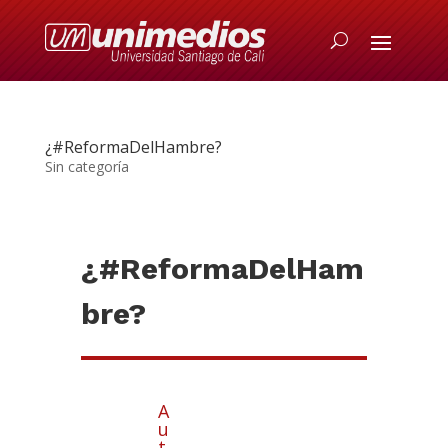
¿#ReformaDelHambre?
Sin categoría
¿#ReformaDelHam
bre?
A
u
t