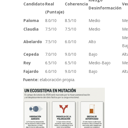
Candidato
Real
Coherencia
Ve
Desinformación
(Puntaje)
Paloma
8.0/10
8.5/10
Medio
Med
Claudia
7.5/10
7.5/10
Medio
Med
Me
Abelardo
7.5/10
6.0/10
Alto
Ba
Cepeda
7.0/10
9.0/10
Bajo
Alt
Roy
6.5/10
6.5/10
Medio-Bajo
Me
Fajardo
6.0/10
9.0/10
Bajo
Alt
Fuente:
elaboración propia.