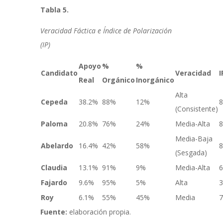
Tabla 5.
Veracidad Fáctica e Índice de Polarización
(IP)
Apoyo
%
%
Candidato
Veracidad
I
Real
Orgánico
Inorgánico
Alta
Cepeda
38.2%
88%
12%
8
(Consistente)
Paloma
20.8%
76%
24%
Media-Alta
8
Media-Baja
Abelardo
16.4%
42%
58%
8
(Sesgada)
Claudia
13.1%
91%
9%
Media-Alta
6
Fajardo
9.6%
95%
5%
Alta
3
Roy
6.1%
55%
45%
Media
7
Fuente:
elaboración propia.