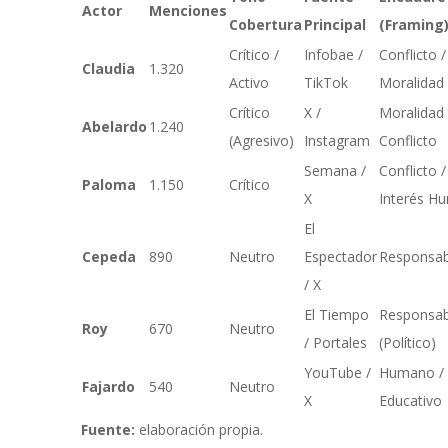
Actor
Menciones
Cobertura
Principal
(Framing
Crítico /
Infobae /
Conflicto /
Claudia
1.320
Activo
TikTok
Moralidad
Crítico
X /
Moralidad 
Abelardo
1.240
(Agresivo)
Instagram
Conflicto
Semana /
Conflicto /
Paloma
1.150
Crítico
X
Interés H
El
Cepeda
890
Neutro
Espectador
Responsab
/ X
El Tiempo
Responsab
Roy
670
Neutro
/ Portales
(Político)
YouTube /
Humano /
Fajardo
540
Neutro
X
Educativo
Fuente:
elaboración propia.