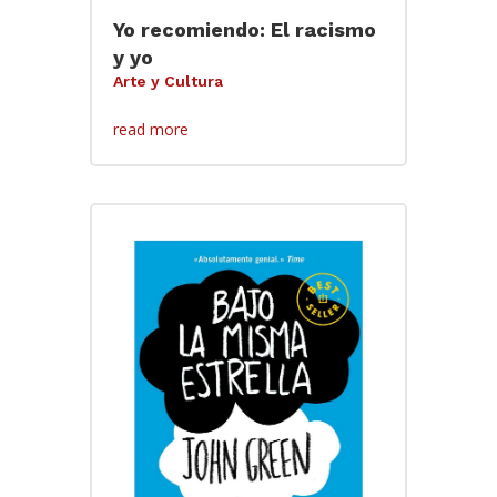
Yo recomiendo: El racismo
y yo
Arte y Cultura
read more