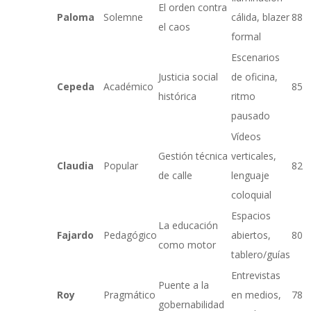
El orden contra
Paloma
Solemne
cálida, blazer
88
el caos
formal
Escenarios
Justicia social
de oficina,
Cepeda
Académico
85
histórica
ritmo
pausado
Vídeos
Gestión técnica
verticales,
Claudia
Popular
82
de calle
lenguaje
coloquial
Espacios
La educación
Fajardo
Pedagógico
abiertos,
80
como motor
tablero/guías
Entrevistas
Puente a la
Roy
Pragmático
en medios,
78
gobernabilidad