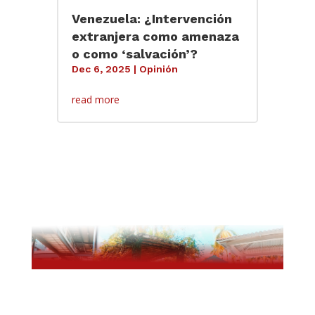
Venezuela: ¿Intervención
extranjera como amenaza
o como ‘salvación’?
Dec 6, 2025
|
Opinión
read more
Ataque con ácido: la vida entre sombras
Sin categoría