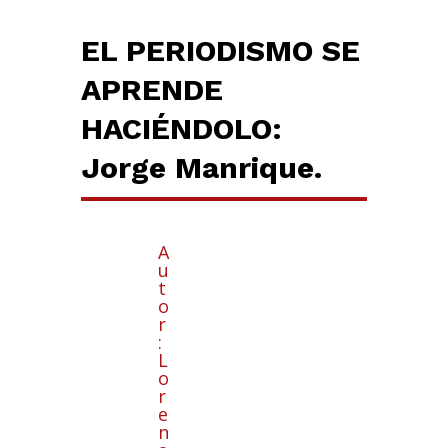
EL PERIODISMO SE
APRENDE
HACIÉNDOLO:
Jorge Manrique.
A
u
t
o
r
:
L
o
r
e
n