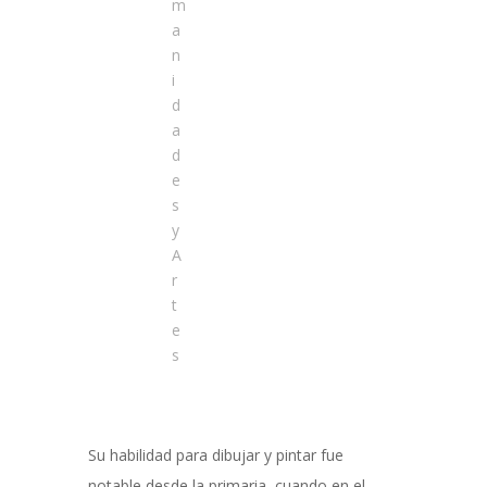
m
a
n
i
d
a
d
e
s
y
A
r
t
e
s
Su habilidad para dibujar y pintar fue
notable desde la primaria, cuando en el