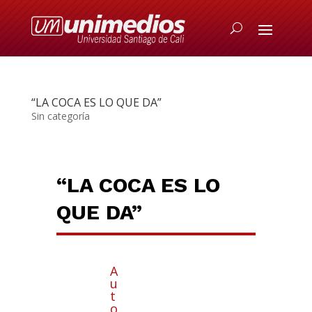
“LA COCA ES LO QUE DA”
Sin categoría
“LA COCA ES LO
QUE DA”
A
u
t
o