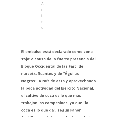
A
r
t
e
s
El embalse está declarado como zona
‘roja’ a causa de la fuerte presencia del
Bloque Occidental de las Farc, de
narcotraficantes y de “Águilas
Negras”. A raíz de esto y aprovechando
la poca actividad del Ejército Nacional
,
el cultivo de coca es lo que más
trabajan los campesinos, ya que “la
coca es lo que da”, según Fanor