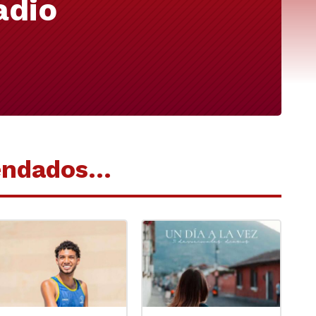
adio
endados…