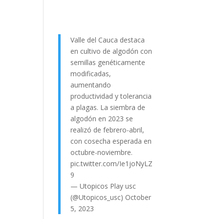
Valle del Cauca destaca
en cultivo de algodón con
semillas genéticamente
modificadas,
aumentando
productividad y tolerancia
a plagas. La siembra de
algodón en 2023 se
realizó de febrero-abril,
con cosecha esperada en
octubre-noviembre.
pic.twitter.com/Ie1joNyLZ
9
— Utopicos Play usc
(@Utopicos_usc)
October
5, 2023