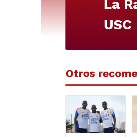
La R
USC
Otros recom