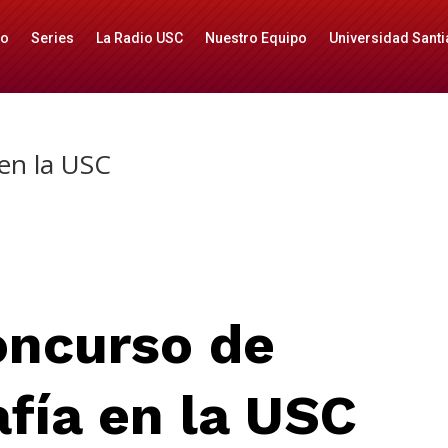
io
Series
La Radio USC
Nuestro Equipo
Universidad Santi
 en la USC
oncurso de
fía en la USC