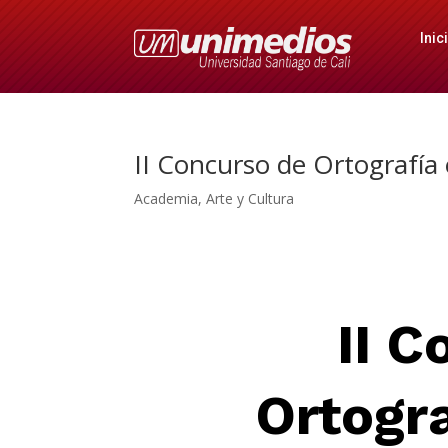
Inic
II Concurso de Ortografía
Academia
,
Arte y Cultura
II C
Ortogra